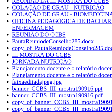
REUNIÃO DA III MOSTRA DO CCBS
COLAÇÃO DE GRAU - NUTRIÇÃO
COLAÇÃO DE GRAU - BIOMEDICIN
OFICINA PEDAGÓGICA DE BACHA
ENFERMAGEM
REUNIÃO DO CCBS
PautaReuniodeConselho285.docx
copy_of_PautaReuniodeConselho285.do
III MOSTRA DO CCBS
JORNADA NUTRIÇÃO
Planejamento docente e o relatório doce
Planejamento docente e o relatório docen
faixaeditadajpeg.jpg
banner_CCBS_III_mostra190916.ppt
banner_CCBS_III_mostra190916.pdf
copy_of_banner_CCBS_III_mostra19091
copy_of_banner_CCBS_III_mostra19091