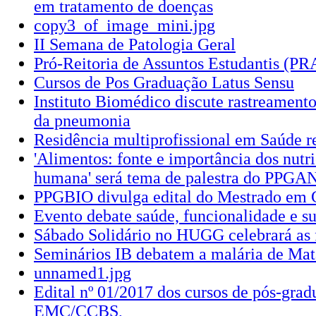
em tratamento de doenças
copy3_of_image_mini.jpg
II Semana de Patologia Geral
Pró-Reitoria de Assuntos Estudantis (P
Cursos de Pos Graduação Latus Sensu
Instituto Biomédico discute rastreamento
da pneumonia
Residência multiprofissional em Saúde r
'Alimentos: fonte e importância dos nutr
humana' será tema de palestra do PPGA
PPGBIO divulga edital do Mestrado em C
Evento debate saúde, funcionalidade e su
Sábado Solidário no HUGG celebrará as f
Seminários IB debatem a malária de Mat
unnamed1.jpg
Edital nº 01/2017 dos cursos de pós-gra
EMC/CCBS,