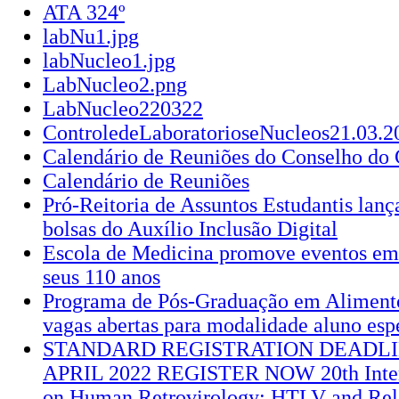
ATA 324º
labNu1.jpg
labNucleo1.jpg
LabNucleo2.png
LabNucleo220322
ControledeLaboratorioseNucleos21.03.2
Calendário de Reuniões do Conselho d
Calendário de Reuniões
Pró-Reitoria de Assuntos Estudantis lanç
bolsas do Auxílio Inclusão Digital
Escola de Medicina promove eventos e
seus 110 anos
Programa de Pós-Graduação em Aliment
vagas abertas para modalidade aluno esp
STANDARD REGISTRATION DEADLI
APRIL 2022 REGISTER NOW 20th Intern
on Human Retrovirology: HTLV and Rela