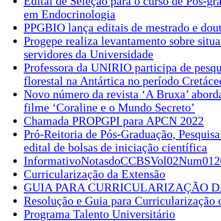
Edital de Seleção para o curso de Pós-g
em Endocrinologia
PPGBIO lança editais de mestrado e dou
Progepe realiza levantamento sobre situ
servidores da Universidade
Professora da UNIRIO participa de pesqu
florestal na Antártica no período Cretáce
Novo número da revista ‘A Bruxa’ aborda
filme ‘Coraline e o Mundo Secreto’
Chamada PROPGPI para APCN 2022
Pró-Reitoria de Pós-Graduação, Pesquisa
edital de bolsas de iniciação científica
InformativoNotasdoCCBSVol02Num012
Curricularização da Extensão
GUIA PARA CURRICULARIZAÇÃO 
Resolução e Guia para Curricularização 
Programa Talento Universitário