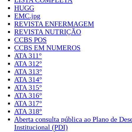
LISTA COMPLETA
HUGG
EMC.jpg
REVISTA ENFERMAGEM
REVISTA NUTRIÇÃO
CCBS POS
CCBS EM NUMEROS
ATA 311°
ATA 312°
ATA 313°
ATA 314°
ATA 315°
ATA 316°
ATA 317°
ATA 318°
Aberta consulta pública ao Plano de De
Institucional (PDI)