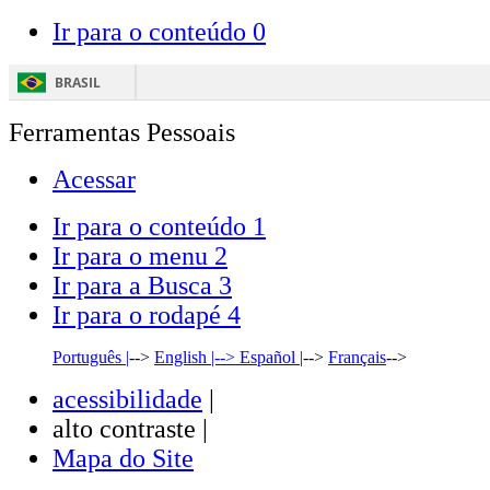
Ir para o conteúdo
0
BRASIL
Ferramentas Pessoais
Acessar
Ir para o conteúdo
1
Ir para o menu
2
Ir para a Busca
3
Ir para o rodapé
4
Português |
-->
English |-->
Español |
-->
Français
-->
acessibilidade
|
alto contraste |
Mapa do Site