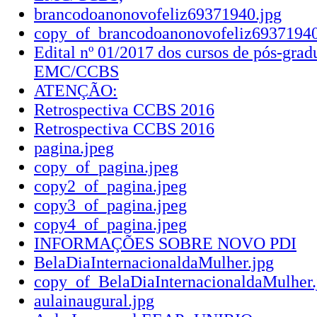
brancodoanonovofeliz69371940.jpg
copy_of_brancodoanonovofeliz69371940
Edital nº 01/2017 dos cursos de pós-gra
EMC/CCBS
ATENÇÃO:
Retrospectiva CCBS 2016
Retrospectiva CCBS 2016
pagina.jpeg
copy_of_pagina.jpeg
copy2_of_pagina.jpeg
copy3_of_pagina.jpeg
copy4_of_pagina.jpeg
INFORMAÇÕES SOBRE NOVO PDI
BelaDiaInternacionaldaMulher.jpg
copy_of_BelaDiaInternacionaldaMulher.
aulainaugural.jpg