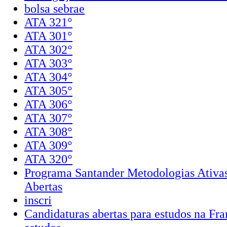
bolsa sebrae
ATA 321°
ATA 301°
ATA 302°
ATA 303°
ATA 304°
ATA 305°
ATA 306°
ATA 307°
ATA 308°
ATA 309°
ATA 320°
Programa Santander Metodologias Ativas
Abertas
inscri
Candidaturas abertas para estudos na Fr