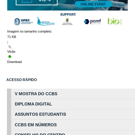
Imagem no tamanho completo:
71 KB
|
Visão
Download
ACESSO RÁPIDO
V MOSTRA DO CCBS
DIPLOMA DIGITAL
ASSUNTOS
ESTUDA
NTIS
CCBS EM
NÚ
MEROS