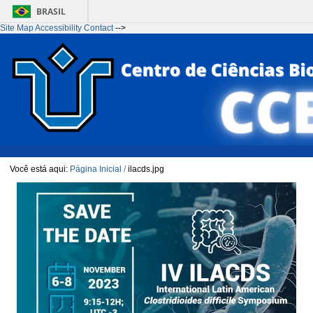
BRASIL
Site Map
Accessibility
Contact
-->
Ir para o conteúdo
1
Ir para o menu
2
Ir para a Busca
3
Ir para o rodapé
4
Você está aqui:
Página Inicial
/
ilacds.jpg