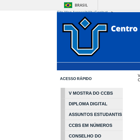
BRASIL
Site Map
Accessibility
Contact
-->
Ir para o conteúdo
1
Ir para o menu
2
Ir 
V
ACESSO RÁPIDO
C
V MOSTRA DO CCBS
DIPLOMA DIGITAL
ASSUNTOS
ESTUDA
NTIS
CCBS EM
NÚ
MEROS
CONSELHO DO