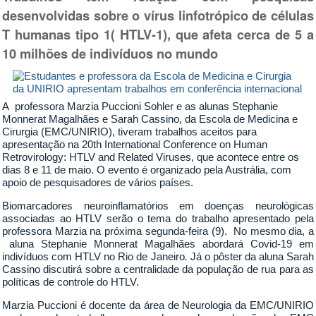
desenvolvidas sobre o vírus linfotrópico de células
T humanas tipo 1( HTLV-1), que afeta cerca de 5 a
10 milhões de indivíduos no mundo
A professora Marzia Puccioni Sohler e as alunas Stephanie
Monnerat Magalhães e Sarah Cassino, da Escola de Medicina e
Cirurgia (EMC/UNIRIO), tiveram trabalhos aceitos para
apresentação na 20th International Conference on Human
Retrovirology: HTLV and Related Viruses, que acontece entre os
dias 8 e 11 de maio. O evento é organizado pela Austrália, com
apoio de pesquisadores de vários países.
Biomarcadores neuroinflamatórios em doenças neurológicas
associadas ao HTLV
serão o tema do trabalho apresentado pela
professora Marzia na próxima segunda-feira (9). No mesmo dia, a
aluna Stephanie Monnerat Magalhães abordará Covid-19 em
indivíduos com HTLV no Rio de Janeiro
.
Já o pôster da aluna Sarah
Cassino discutirá sobre a centralidade da população de rua para as
políticas de controle do HTLV.
Marzia Puccioni é docente da área de Neurologia da EMC/UNIRIO