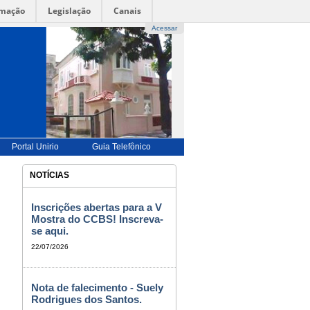
rmação
Legislação
Canais
Acessar
UÊS |
-->
ENGLISH |-->
ESPAÑOL |
-->
FRANÇAIS
-->
BILIDADE
|
ALTO CONTRASTE |
MAPA DO SITE
Portal Unirio
Guia Telefônico
NOTÍCIAS
Inscrições abertas para a V
Mostra do CCBS! Inscreva-
se aqui.
22/07/2026
Nota de falecimento - Suely
Rodrigues dos Santos.