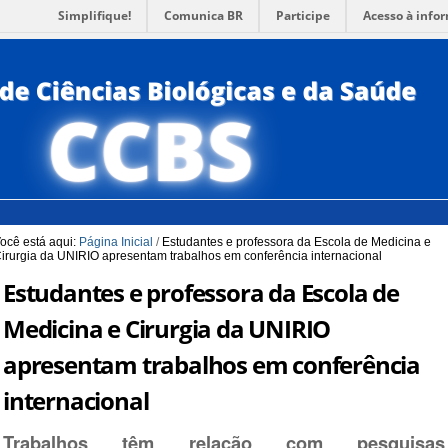
Simplifique!
Comunica BR
Participe
Acesso à info
para a Busca
3
Ir para o rodapé
4
PORTUG
ACESSI
ocê está aqui:
Página Inicial
/
Estudantes e professora da Escola de Medicina e
irurgia da UNIRIO apresentam trabalhos em conferência internacional
Estudantes e professora da Escola de
Medicina e Cirurgia da UNIRIO
apresentam trabalhos em conferência
internacional
Trabalhos têm relação com pesquisas