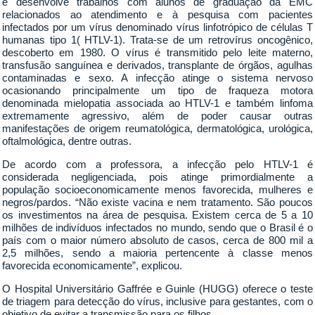
e desenvolve trabalhos com alunos de graduação da EMC
relacionados ao atendimento e à pesquisa com pacientes
infectados por um vírus denominado vírus linfotrópico de células T
humanas tipo 1( HTLV-1). Trata-se de um retrovírus oncogênico,
descoberto em 1980. O vírus é transmitido pelo leite materno,
transfusão sanguínea e derivados, transplante de órgãos, agulhas
contaminadas e sexo. A infecção atinge o sistema nervoso
ocasionando principalmente um tipo de fraqueza motora
denominada mielopatia associada ao HTLV-1 e também linfoma
extremamente agressivo, além de poder causar outras
manifestações de origem reumatológica, dermatológica, urológica,
oftalmológica, dentre outras.
De acordo com a professora, a infecção pelo HTLV-1 é
considerada negligenciada, pois atinge primordialmente a
população socioeconomicamente menos favorecida, mulheres e
negros/pardos. “Não existe vacina e nem tratamento. São poucos
os investimentos na área de pesquisa. Existem cerca de 5 a 10
milhões de indivíduos infectados no mundo, sendo que o Brasil é o
país com o maior número absoluto de casos, cerca de 800 mil a
2,5 milhões, sendo a maioria pertencente à classe menos
favorecida economicamente”, explicou.
O Hospital Universitário Gaffrée e Guinle (HUGG) oferece o teste
de triagem para detecção do vírus, inclusive para gestantes, com o
objetivo de evitar a transmissão para os filhos.