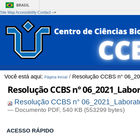
BRASIL
Site Map
Accessibility
Contact
-->
Ir para o conteúdo
1
Ir para o menu
2
Ir para a Busca
3
Ir para o rodapé
4
Você está aqui:
/
Resolução CCBS n° 06_20
Página Inicial
Resolução CCBS n° 06_2021_Labor
Resolução CCBS n° 06_2021_Laborató
— Documento PDF, 540 KB (553299 bytes)
ACESSO RÁPIDO