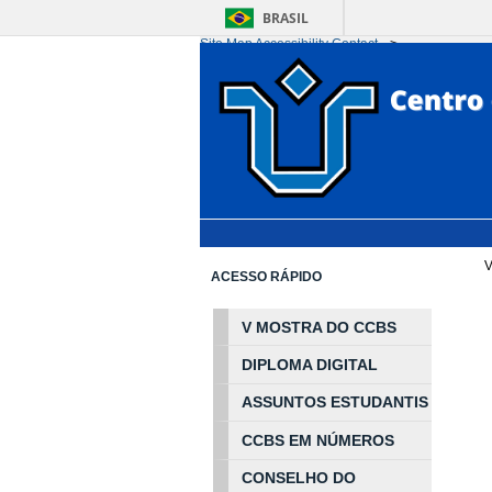
BRASIL
Site Map
Accessibility
Contact
-->
Ir para o conteúdo
1
Ir para o menu
2
Ir 
V
ACESSO RÁPIDO
V MOSTRA DO CCBS
DIPLOMA DIGITAL
ASSUNTOS
ESTUDA
NTIS
CCBS EM
NÚ
MEROS
CONSELHO DO