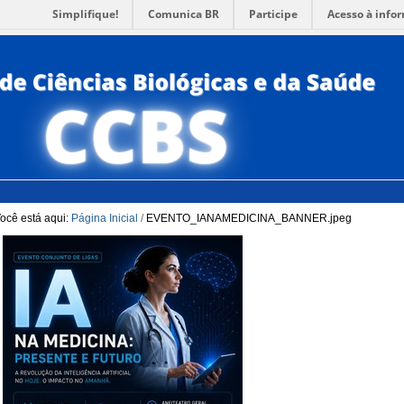
Simplifique!
Comunica BR
Participe
Acesso à info
para a Busca
3
Ir para o rodapé
4
PORTUG
ACESSI
ocê está aqui:
Página Inicial
/
EVENTO_IANAMEDICINA_BANNER.jpeg