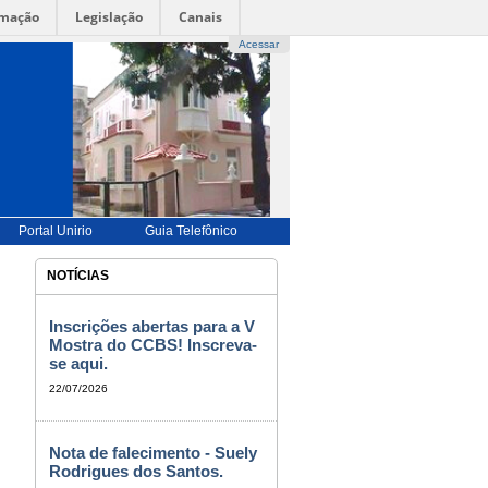
rmação
Legislação
Canais
Acessar
UÊS |
-->
ENGLISH |-->
ESPAÑOL |
-->
FRANÇAIS
-->
BILIDADE
|
ALTO CONTRASTE |
MAPA DO SITE
Portal Unirio
Guia Telefônico
NOTÍCIAS
Inscrições abertas para a V
Mostra do CCBS! Inscreva-
se aqui.
22/07/2026
Nota de falecimento - Suely
Rodrigues dos Santos.