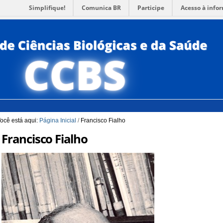
Simplifique!
Comunica BR
Participe
Acesso à info
para a Busca
3
Ir para o rodapé
4
PORTUG
ACESSI
ocê está aqui:
Página Inicial
/
Francisco Fialho
Francisco Fialho