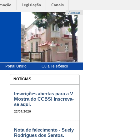
rmação
Legislação
Canais
Acessar
UÊS |
-->
ENGLISH |-->
ESPAÑOL |
-->
FRANÇAIS
-->
BILIDADE
|
ALTO CONTRASTE |
MAPA DO SITE
Portal Unirio
Guia Telefônico
NOTÍCIAS
Inscrições abertas para a V
Mostra do CCBS! Inscreva-
se aqui.
22/07/2026
Nota de falecimento - Suely
Rodrigues dos Santos.