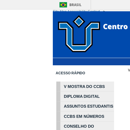
BRASIL
Site Map
Accessibility
Contact
-->
Ir para o conteúdo
1
Ir para o menu
2
Ir 
V
ACESSO RÁPIDO
V MOSTRA DO CCBS
DIPLOMA DIGITAL
ASSUNTOS
ESTUDA
NTIS
CCBS EM
NÚ
MEROS
CONSELHO DO