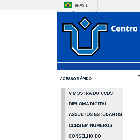
BRASIL
Site Map
Accessibility
Contact
-->
Ir para o conteúdo
1
Ir para o menu
2
Ir 
V
ACESSO RÁPIDO
V MOSTRA DO CCBS
DIPLOMA DIGITAL
ASSUNTOS
ESTUDA
NTIS
CCBS EM
NÚ
MEROS
CONSELHO DO