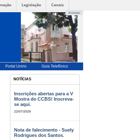
rmação
Legislação
Canais
Acessar
UÊS |
-->
ENGLISH |-->
ESPAÑOL |
-->
FRANÇAIS
-->
BILIDADE
|
ALTO CONTRASTE |
MAPA DO SITE
Portal Unirio
Guia Telefônico
NOTÍCIAS
Inscrições abertas para a V
Mostra do CCBS! Inscreva-
se aqui.
22/07/2026
Nota de falecimento - Suely
Rodrigues dos Santos.