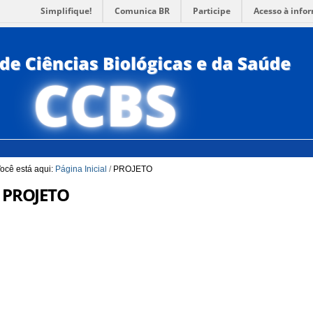
Simplifique!
Comunica BR
Participe
Acesso à info
para a Busca
3
Ir para o rodapé
4
PORTUG
ACESSI
ocê está aqui:
Página Inicial
/
PROJETO
PROJETO