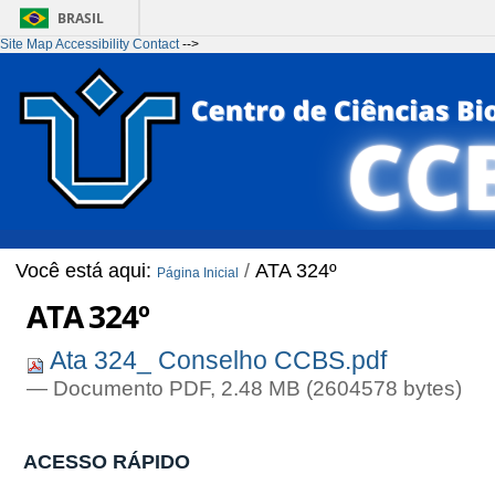
BRASIL
Site Map
Accessibility
Contact
-->
Ir para o conteúdo
1
Ir para o menu
2
Ir para a Busca
3
Ir para o rodapé
4
Você está aqui:
/
ATA 324º
Página Inicial
ATA 324º
Ata 324_ Conselho CCBS.pdf
— Documento PDF, 2.48 MB (2604578 bytes)
ACESSO RÁPIDO