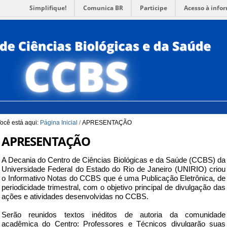
Simplifique!
Comunica BR
Participe
Acesso à info
para a Busca
3
Ir para o rodapé
4
PORTUG
ACESSI
ocê está aqui:
Página Inicial
/
APRESENTAÇÃO
APRESENTAÇÃO
A Decania do Centro de Ciências Biológicas e da Saúde (CCBS) da
Universidade Federal do Estado do Rio de Janeiro (UNIRIO) criou
o Informativo Notas do CCBS que é uma Publicação Eletrônica, de
periodicidade trimestral, com o objetivo principal de divulgação das
ações e atividades desenvolvidas no CCBS.
Serão reunidos textos inéditos de autoria da comunidade
acadêmica do Centro: Professores e Técnicos divulgarão suas