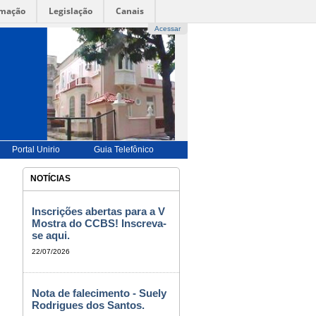
rmação
Legislação
Canais
Acessar
UÊS |
-->
ENGLISH |-->
ESPAÑOL |
-->
FRANÇAIS
-->
BILIDADE
|
ALTO CONTRASTE |
MAPA DO SITE
Portal Unirio
Guia Telefônico
NOTÍCIAS
Inscrições abertas para a V
Mostra do CCBS! Inscreva-
se aqui.
22/07/2026
Nota de falecimento - Suely
Rodrigues dos Santos.