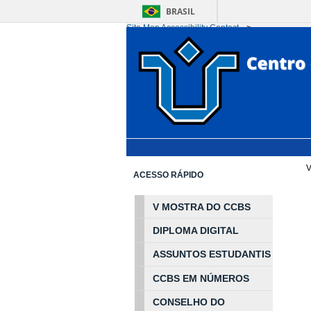
BRASIL
Site Map
Accessibility
Contact
-->
Ir para o conteúdo
1
Ir para o menu
2
Ir 
V
ACESSO RÁPIDO
V MOSTRA DO CCBS
DIPLOMA DIGITAL
ASSUNTOS
ESTUDA
NTIS
CCBS EM
NÚ
MEROS
CONSELHO DO