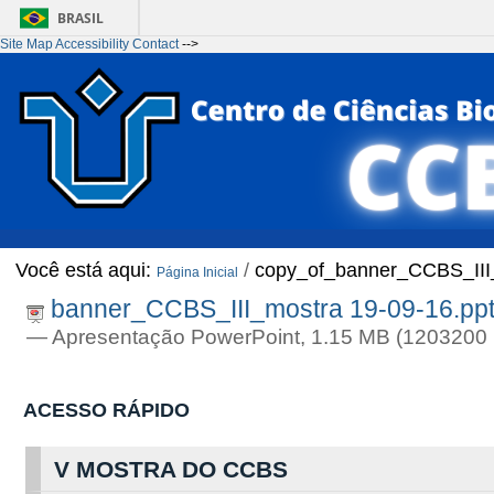
BRASIL
Site Map
Accessibility
Contact
-->
Ir para o conteúdo
1
Ir para o menu
2
Ir para a Busca
3
Ir para o rodapé
4
Você está aqui:
/
copy_of_banner_CCBS_III
Página Inicial
banner_CCBS_III_mostra 19-09-16.pp
— Apresentação PowerPoint, 1.15 MB (1203200 
ACESSO RÁPIDO
V MOSTRA DO CCBS