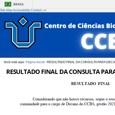
BRASIL
Site Map
Accessibility
Contact
-->
Ir para o conteúdo
1
Ir para o menu
2
Ir para a Busca
3
Ir para o rodapé
4
Você está aqui:
Página Inicial
/
RESULTADO FINAL DA CONSULTA PARA DECA
RESULTADO FINAL DA CONSULTA PARA