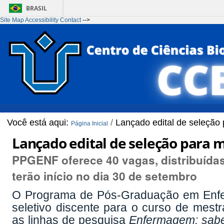
BRASIL
Site Map
Accessibility
Contact
-->
Ir para o conteúdo
1
Ir para o menu
2
Ir para a Busca
3
Ir para o rodapé
4
Você está aqui:
/
Lançado edital de seleçã
Página Inicial
Lançado edital de seleção par
PPGENF oferece 40 vagas, distribuídas
terão início no dia 30 de setembro
O Programa de Pós-Graduação em Enfe
seletivo discente para o curso de mestr
as linhas de pesquisa
Enfermagem: saber