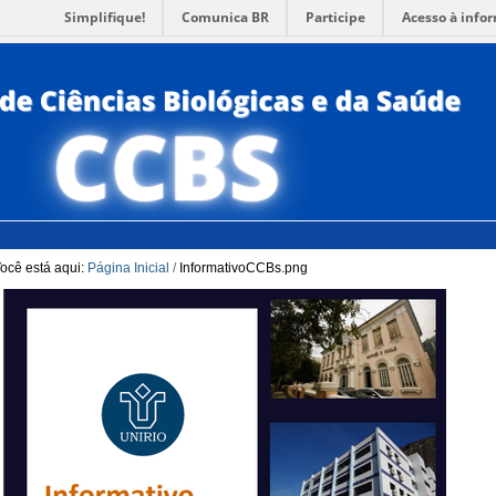
Simplifique!
Comunica BR
Participe
Acesso à info
para a Busca
3
Ir para o rodapé
4
PORTUG
ACESSI
ocê está aqui:
Página Inicial
/
InformativoCCBs.png