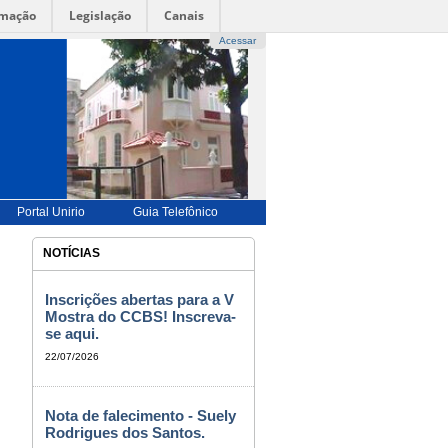
rmação
Legislação
Canais
Acessar
UÊS |
-->
ENGLISH |-->
ESPAÑOL |
-->
FRANÇAIS
-->
BILIDADE
|
ALTO CONTRASTE |
MAPA DO SITE
Portal Unirio
Guia Telefônico
NOTÍCIAS
Inscrições abertas para a V
Mostra do CCBS! Inscreva-
se aqui.
22/07/2026
Nota de falecimento - Suely
Rodrigues dos Santos.