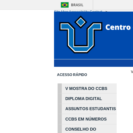
BRASIL
Site Map
Accessibility
Contact
-->
Ir para o conteúdo
1
Ir para o menu
2
Ir 
V
ACESSO RÁPIDO
V MOSTRA DO CCBS
DIPLOMA DIGITAL
ASSUNTOS
ESTUDA
NTIS
CCBS EM
NÚ
MEROS
CONSELHO DO