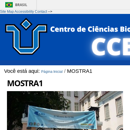
BRASIL
Site Map
Accessibility
Contact
-->
Ir para o conteúdo
1
Ir para o menu
2
Ir para a Busca
3
Ir para o rodapé
4
Você está aqui:
/
MOSTRA1
Página Inicial
MOSTRA1