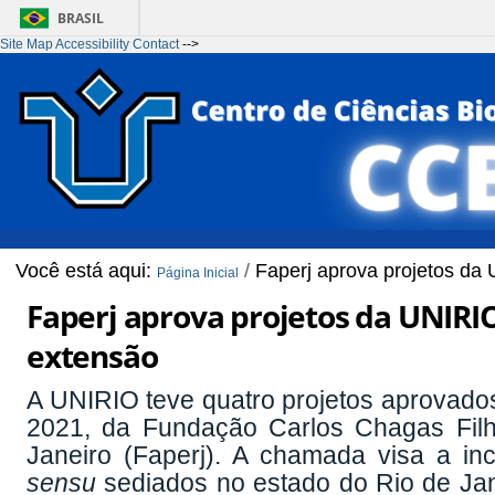
BRASIL
Site Map
Accessibility
Contact
-->
Ir para o conteúdo
1
Ir para o menu
2
Ir para a Busca
3
Ir para o rodapé
4
Você está aqui:
/
Faperj aprova projetos da
Página Inicial
Faperj aprova projetos da UNIRI
extensão
A UNIRIO teve quatro projetos aprovado
2021, da Fundação Carlos Chagas Fil
Janeiro (Faperj). A chamada visa a i
sensu
sediados no estado do Rio de Jan