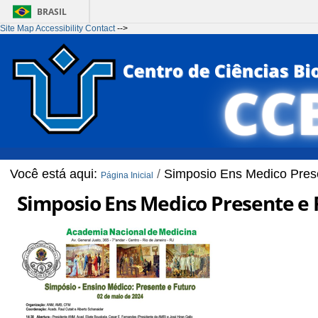
BRASIL
Site Map
Accessibility
Contact
-->
Ir para o conteúdo
1
Ir para o menu
2
Ir para a Busca
3
Ir para o rodapé
4
Você está aqui:
/
Simposio Ens Medico Pres
Página Inicial
Simposio Ens Medico Presente e 