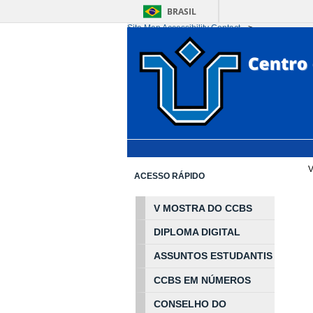
BRASIL
Site Map
Accessibility
Contact
-->
Ir para o conteúdo
1
Ir para o menu
2
Ir 
V
ACESSO RÁPIDO
V MOSTRA DO CCBS
DIPLOMA DIGITAL
ASSUNTOS
ESTUDA
NTIS
CCBS EM
NÚ
MEROS
CONSELHO DO