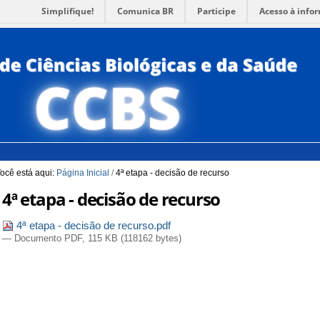
Simplifique!
Comunica BR
Participe
Acesso à info
para a Busca
3
Ir para o rodapé
4
PORTUG
ACESSI
ocê está aqui:
Página Inicial
/
4ª etapa - decisão de recurso
4ª etapa - decisão de recurso
4ª etapa - decisão de recurso.pdf
— Documento PDF, 115 KB (118162 bytes)