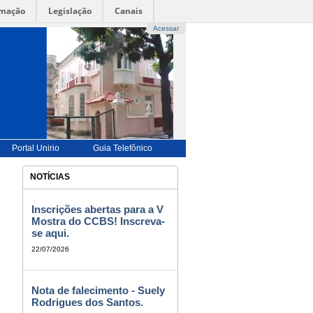
rmação
Legislação
Canais
Acessar
UÊS |
-->
ENGLISH |-->
ESPAÑOL |
-->
FRANÇAIS
-->
BILIDADE
|
ALTO CONTRASTE |
MAPA DO SITE
Portal Unirio
Guia Telefônico
NOTÍCIAS
Inscrições abertas para a V
Mostra do CCBS! Inscreva-
se aqui.
22/07/2026
Nota de falecimento - Suely
Rodrigues dos Santos.