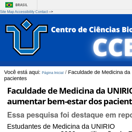
BRASIL
Site Map
Accessibility
Contact
-->
Ir para o conteúdo
1
Ir para o menu
2
Ir para a Busca
3
Ir para o rodapé
4
Você está aqui:
/
Faculdade de Medicina da U
Página Inicial
pacientes
Faculdade de Medicina da UNIRIO 
aumentar bem-estar dos pacien
Essa pesquisa foi destaque em rep
Estudantes de Medicina da UNIRIO