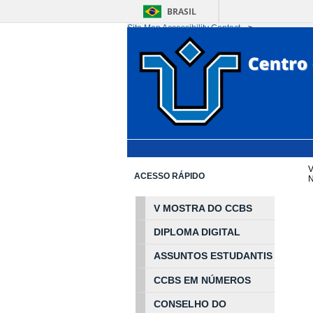
BRASIL
Site Map
Accessibility
Contact
-->
Ir para o conteúdo
1
Ir para o menu
2
Ir 
V
ACESSO RÁPIDO
N
V MOSTRA DO CCBS
DIPLOMA DIGITAL
ASSUNTOS
ESTUDA
NTIS
CCBS EM
NÚ
MEROS
CONSELHO DO