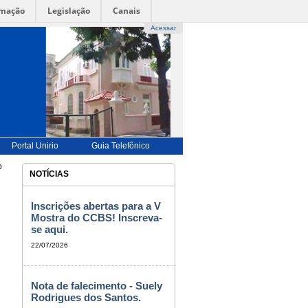
rmação
Legislação
Canais
Acessar
UÊS |
-->
ENGLISH |-->
ESPAÑOL |
-->
FRANÇAIS
-->
BILIDADE
|
ALTO CONTRASTE |
MAPA DO SITE
Portal Unirio
Guia Telefônico
o
NOTÍCIAS
Inscrições abertas para a V
Mostra do CCBS! Inscreva-
se aqui.
22/07/2026
Nota de falecimento - Suely
Rodrigues dos Santos.