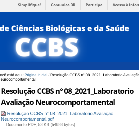
Simplifique!
Comunica BR
Participe
Acesso à info
para a Busca
3
Ir para o rodapé
4
PORTUG
ACESSI
ocê está aqui:
Página Inicial
/
Resolução CCBS n° 08_2021_Laboratorio Avaliaçã
eurocomportamental
Resolução CCBS n° 08_2021_Laboratorio
Avaliação Neurocomportamental
Resolução CCBS n° 08_2021_Laboratorio Avaliação
Neurocomportamental.pdf
— Documento PDF, 53 KB (54988 bytes)