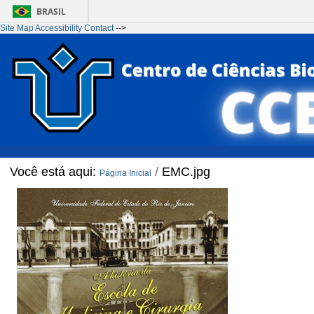
BRASIL
Site Map
Accessibility
Contact
-->
Ir para o conteúdo
1
Ir para o menu
2
Ir para a Busca
3
Ir para o rodapé
4
Você está aqui:
/
EMC.jpg
Página Inicial