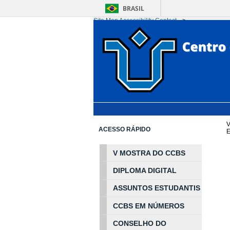
BRASIL
Site Map
Accessibility
Contact
-->
Ir para o conteúdo
1
Ir para o menu
2
Ir 
V
ACESSO RÁPIDO
V MOSTRA DO CCBS
DIPLOMA DIGITAL
ASSUNTOS
ESTUDA
NTIS
CCBS EM
NÚ
MEROS
CONSELHO DO