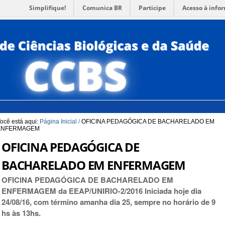
Simplifique!
Comunica BR
Participe
Acesso à info
para a Busca
3
Ir para o rodapé
4
PORTUG
ACESSI
ocê está aqui:
Página Inicial
/
OFICINA PEDAGÓGICA DE BACHARELADO EM
ENFERMAGEM
OFICINA PEDAGÓGICA DE
BACHARELADO EM ENFERMAGEM
OFICINA PEDAGÓGICA DE BACHARELADO EM
ENFERMAGEM da EEAP/UNIRIO-2/2016 Iniciada hoje dia
24/08/16, com término amanha dia 25, sempre no horário de 9
hs às 13hs.