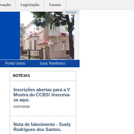
rmação
Legislação
Canais
Acessar
UÊS |
-->
ENGLISH |-->
ESPAÑOL |
-->
FRANÇAIS
-->
BILIDADE
|
ALTO CONTRASTE |
MAPA DO SITE
Portal Unirio
Guia Telefônico
NOTÍCIAS
Inscrições abertas para a V
Mostra do CCBS! Inscreva-
se aqui.
22/07/2026
Nota de falecimento - Suely
Rodrigues dos Santos.