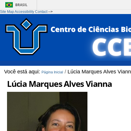
BRASIL
Site Map
Accessibility
Contact
-->
Ir para o conteúdo
1
Ir para o menu
2
Ir para a Busca
3
Ir para o rodapé
4
Você está aqui:
/
Lúcia Marques Alves Vian
Página Inicial
Lúcia Marques Alves Vianna