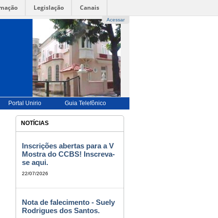
rmação
Legislação
Canais
Acessar
UÊS |
-->
ENGLISH |-->
ESPAÑOL |
-->
FRANÇAIS
-->
BILIDADE
|
ALTO CONTRASTE |
MAPA DO SITE
Portal Unirio
Guia Telefônico
NOTÍCIAS
Inscrições abertas para a V
Mostra do CCBS! Inscreva-
se aqui.
22/07/2026
Nota de falecimento - Suely
Rodrigues dos Santos.