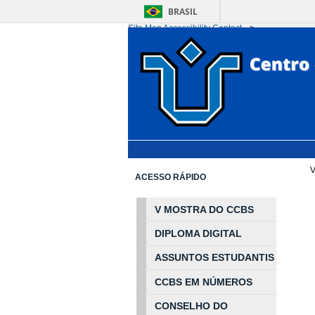
BRASIL
Site Map
Accessibility
Contact
-->
Ir para o conteúdo
1
Ir para o menu
2
Ir 
V
ACESSO RÁPIDO
V MOSTRA DO CCBS
DIPLOMA DIGITAL
ASSUNTOS
ESTUDA
NTIS
CCBS EM
NÚ
MEROS
CONSELHO DO