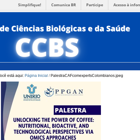
Simplifique!
Comunica BR
Participe
Acesso à info
para a Busca
3
Ir para o rodapé
4
PORTUG
ACESSI
ocê está aqui:
Página Inicial
/
PalestraCAFcomexpertsColombianos.jpeg