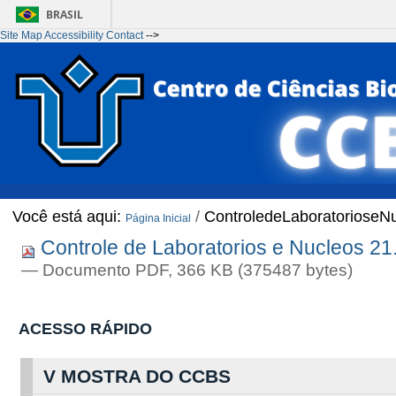
BRASIL
Site Map
Accessibility
Contact
-->
Ir para o conteúdo
1
Ir para o menu
2
Ir para a Busca
3
Ir para o rodapé
4
Você está aqui:
/
ControledeLaboratorioseN
Página Inicial
Controle de Laboratorios e Nucleos 21
— Documento PDF, 366 KB (375487 bytes)
ACESSO RÁPIDO
V MOSTRA DO CCBS