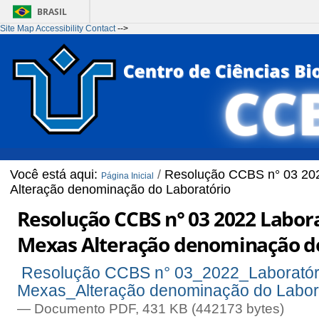
BRASIL
Site Map
Accessibility
Contact
-->
Ir para o conteúdo
1
Ir para o menu
2
Ir para a Busca
3
Ir para o rodapé
4
Você está aqui:
/
Resolução CCBS n° 03 2022
Página Inicial
Alteração denominação do Laboratório
Resolução CCBS n° 03 2022 Labora
Mexas Alteração denominação d
Resolução CCBS n° 03_2022_Laboratório
Mexas_Alteração denominação do Labora
— Documento PDF, 431 KB (442173 bytes)