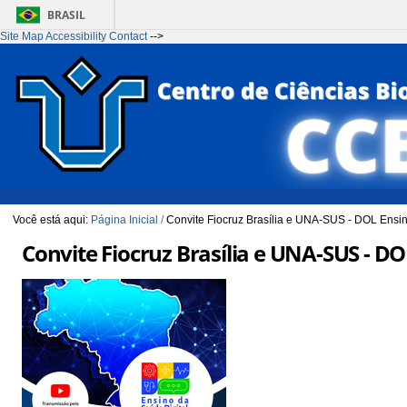
BRASIL
Site Map
Accessibility
Contact
-->
Ir para o conteúdo
1
Ir para o menu
2
Ir para a Busca
3
Ir para o rodapé
4
Você está aqui:
Página Inicial
/
Convite Fiocruz Brasília e UNA-SUS - DOL Ensin
Convite Fiocruz Brasília e UNA-SUS - DO