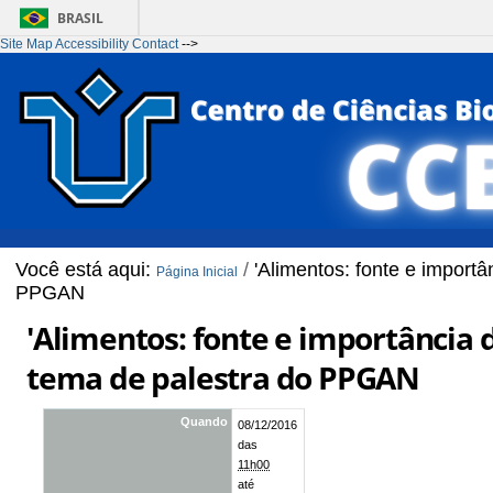
BRASIL
Site Map
Accessibility
Contact
-->
Ir para o conteúdo
1
Ir para o menu
2
Ir para a Busca
3
Ir para o rodapé
4
Você está aqui:
/
'Alimentos: fonte e import
Página Inicial
PPGAN
'Alimentos: fonte e importância
tema de palestra do PPGAN
Quando
08/12/2016
das
11h00
até