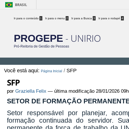
BRASIL
Ir para o conteúdo
1
Ir para o menu
2
Ir para a Busca
3
Ir para o rodapé
4
- UNIRIO
PROGEPE
Pró-Reitoria de Gestão de Pessoas
Você está aqui:
/
SFP
Página Inicial
SFP
por
Graziella Felix
—
última modificação
28/01/2026 09h
SETOR DE FORMAÇÃO PERMANENTE
Setor responsável por planejar, acom
formação continuada do servidor. Su
permanente da força de trabalho da UN