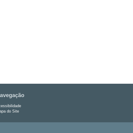
avegação
essibilidade
pa do Site