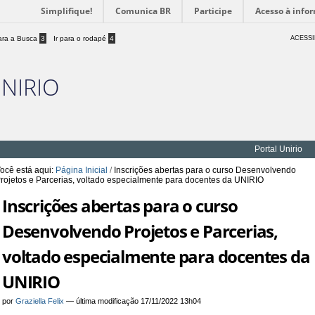
Simplifique!
Comunica BR
Participe
Acesso à info
para a Busca
3
Ir para o rodapé
4
ACESSI
UNIRIO
Portal Unirio
ocê está aqui:
Página Inicial
/
Inscrições abertas para o curso Desenvolvendo
rojetos e Parcerias, voltado especialmente para docentes da UNIRIO
Inscrições abertas para o curso
Desenvolvendo Projetos e Parcerias,
voltado especialmente para docentes da
UNIRIO
por
Graziella Felix
—
última modificação
17/11/2022 13h04