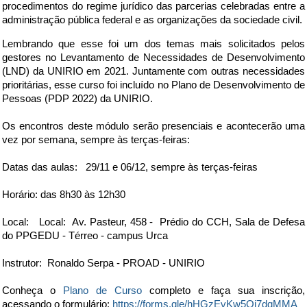
procedimentos do regime jurídico das parcerias celebradas entre a
administração pública federal e as organizações da sociedade civil.
Lembrando que esse foi um dos temas mais solicitados pelos
gestores no Levantamento de Necessidades de Desenvolvimento
(LND) da UNIRIO em 2021. Juntamente com outras necessidades
prioritárias, esse curso foi incluído no Plano de Desenvolvimento de
Pessoas (PDP 2022) da UNIRIO.
Os encontros deste módulo serão presenciais e acontecerão uma
vez por semana, sempre às terças-feiras:
Datas das aulas:
29/11 e 06/12
, sempre às terças-feiras
Horário: das 8h30 às 12h30
Local: Local: Av. Pasteur, 458 - Prédio do CCH, Sala de Defesa
do PPGEDU - Térreo - campus Urca
Instrutor: Ronaldo Serpa - PROAD - UNIRIO
Conheça o
Plano de Curso
completo e faça sua inscrição,
acessando o formulário:
https://forms.gle/hHGzEvKw5Qj7dqMMA