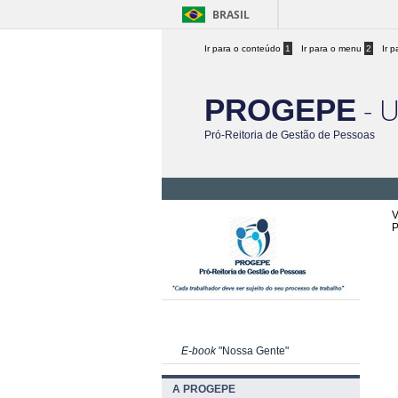
BRASIL
Ir para o conteúdo
1
Ir para o menu
2
Ir 
- 
PROGEPE
Pró-Reitoria de Gestão de Pessoas
V
P
E-book
"Nossa Gente"
A PROGEPE