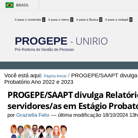
BRASIL
Ir para o conteúdo
1
Ir para o menu
2
Ir para a Busca
3
Ir para o rodapé
4
- UNIRIO
PROGEPE
Pró-Reitoria de Gestão de Pessoas
Você está aqui:
/
PROGEPE/SAAPT divulga Re
Página Inicial
Probatório Ano 2022 e 2023
PROGEPE/SAAPT divulga Relatóri
servidores/as em Estágio Probató
por
Graziella Felix
—
última modificação
18/10/2024 13h