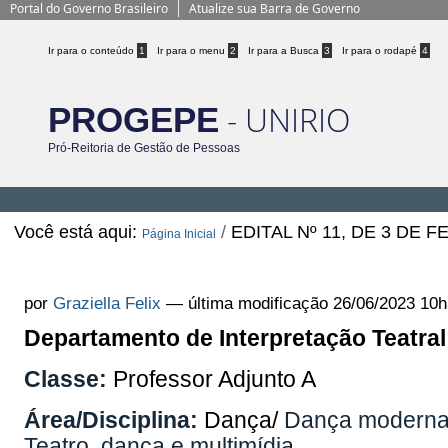
Portal do Governo Brasileiro
Atualize sua Barra de Governo
Ir para o conteúdo
1
Ir para o menu
2
Ir para a Busca
3
Ir para o rodapé
4
- UNIRIO
PROGEPE
Pró-Reitoria de Gestão de Pessoas
Você está aqui:
/
EDITAL Nº 11, DE 3 DE 
Página Inicial
EDITAL Nº 11, DE 3 DE FEVEREIRO 
por
Graziella Felix
—
última modificação
26/06/2023 10h
Departamento de Interpretação Teatral
Classe:
Professor Adjunto A
Área/Disciplina:
Dança/
Dança moderna
Teatro, dança e multimídia