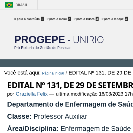
BRASIL
Ir para o conteúdo
1
Ir para o menu
2
Ir para a Busca
3
Ir para o rodapé
4
- UNIRIO
PROGEPE
Pró-Reitoria de Gestão de Pessoas
Você está aqui:
/
EDITAL Nº 131, DE 29 D
Página Inicial
EDITAL Nº 131, DE 29 DE SETEMB
por
Graziella Felix
—
última modificação
16/03/2023 17h
Departamento de Enfermagem de Saúd
Classe:
Professor Auxiliar
Área/Disciplina:
Enfermagem de Saúde P