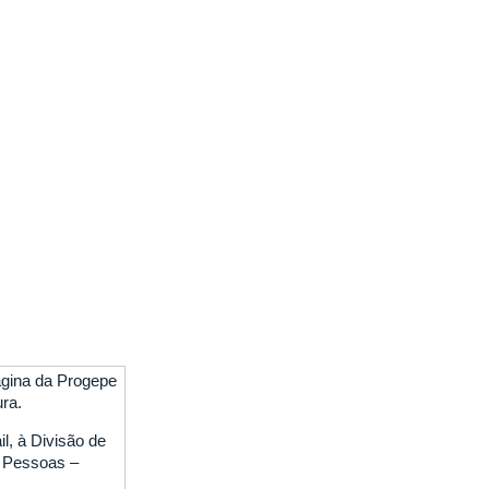
ágina da Progepe
ura.
il, à Divisão de
 Pessoas –