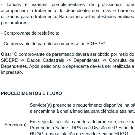
- Laudos e exames complementares de profissionais que
acompanham o tratamento do dependente, com dias e horários
utilizados para o tratamento. Não serão aceitos atestados emitidos
por familiares;
- Comprovante de residência;
- Comprovante de parentesco impresso no SIGEPE*.
Obs
: *O comprovante de parentesco deverá ser obtido por meio do
SIGEPE -> Dados Cadastrais -> Dependentes -> Consulta de
Dependentes. Após selecionar o dependente deverá ser realizada a
impressão.
PROCEDIMENTOS E FLUXO
Servidor(a) preenche o requerimento disponível na p
e encaminha à chefia imediata para ciência e assinat
Em seguida, solicita a abertura do processo, via e-ma
Servidor(a)
Promoção à Saúde - DPS ou à Divisão de Gestão de
HUGG, caso a lotação do servidor seja no HUGG.