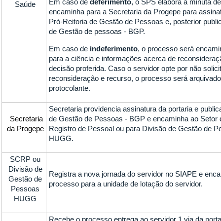
Em caso de
deferimento
, o SPS elabora a minuta de
Saúde
encaminha para a Secretaria da Progepe para assinatu
Pró-Reitoria de Gestão de Pessoas e, posterior publi
de Gestão de pessoas - BGP.
Em caso de
indeferimento
, o processo será encami
para a ciência e informações acerca de reconsideraç
decisão proferida. Caso o servidor opte por não solici
reconsideração e recurso, o processo será arquivado
protocolante.
Secretaria providencia assinatura da portaria e publi
Secretaria
de Gestão de Pessoas - BGP e encaminha ao Setor 
da Progepe
Registro de Pessoal ou para Divisão de Gestão de 
HUGG.
SCRP ou
Divisão de
Registra a nova jornada do servidor no SIAPE e enc
Gestão de
processo para a unidade de lotação do servidor.
Pessoas
HUGG
Recebe o processo entrega ao servidor 1 via da port