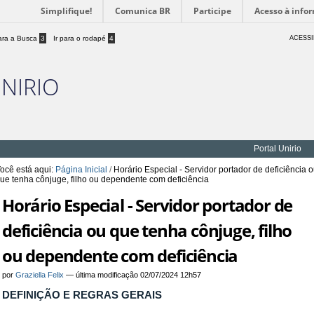
Simplifique!
Comunica BR
Participe
Acesso à info
para a Busca
3
Ir para o rodapé
4
ACESSI
UNIRIO
Portal Unirio
ocê está aqui:
Página Inicial
/
Horário Especial - Servidor portador de deficiência 
ue tenha cônjuge, filho ou dependente com deficiência
Horário Especial - Servidor portador de
deficiência ou que tenha cônjuge, filho
ou dependente com deficiência
por
Graziella Felix
—
última modificação
02/07/2024 12h57
DEFINIÇÃO E REGRAS GERAIS