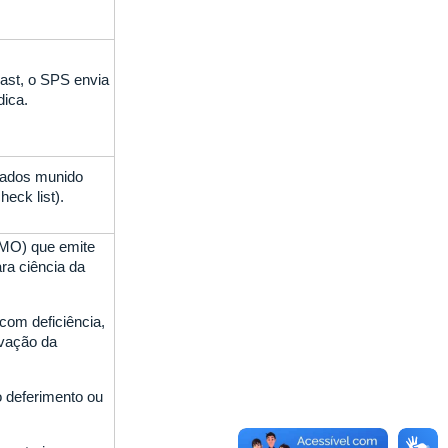
ast, o SPS envia
dica.
dados munido
eck list).
(JMO) que emite
ara ciência da
com deficiência,
ovação da
o deferimento ou