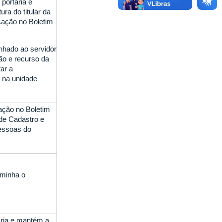
 portaria e
ra do titular da
cação no Boletim
nhado ao servidor
ão e recurso da
tar a
 na unidade
cação no Boletim
de Cadastro e
Pessoas do
aminha o
aria e mantém a