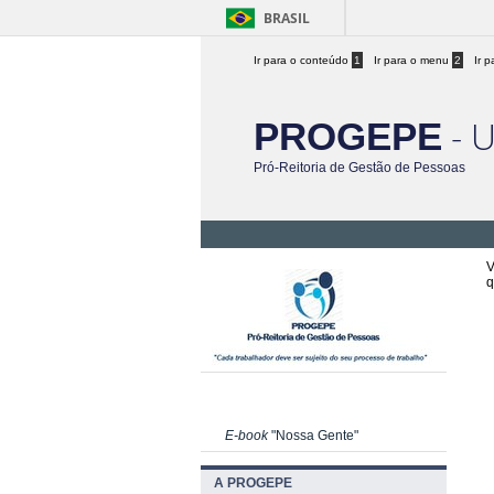
BRASIL
Ir para o conteúdo
1
Ir para o menu
2
Ir 
- 
PROGEPE
Pró-Reitoria de Gestão de Pessoas
V
q
E-book
"Nossa Gente"
A PROGEPE