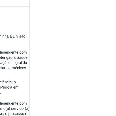
minha à Divisão
u dependente com
 Atenção à Saúde
ação integral do
idiar os médicos
ciência, o
 Perícia em
.
u dependente com
m o(a) servidor(a)
ise, o processo é