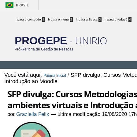
BRASIL
Ir para o conteúdo
1
Ir para o menu
2
Ir para a Busca
3
Ir para o rodapé
4
- UNIRIO
PROGEPE
Pró-Reitoria de Gestão de Pessoas
Você está aqui:
/
SFP divulga: Cursos Metodol
Página Inicial
Introdução ao Moodle
SFP divulga: Cursos Metodologias 
ambientes virtuais e Introdução
por
Graziella Felix
—
última modificação
19/08/2020 17h