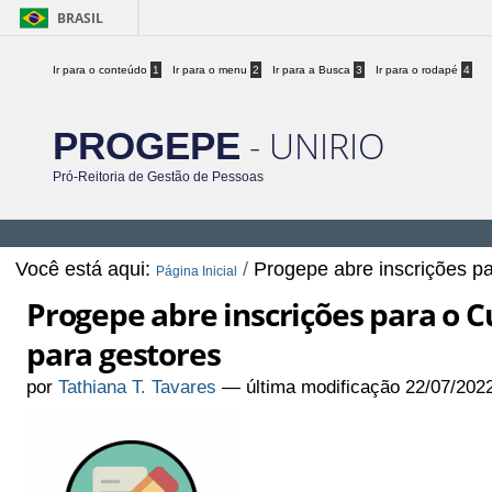
BRASIL
Ir para o conteúdo
1
Ir para o menu
2
Ir para a Busca
3
Ir para o rodapé
4
- UNIRIO
PROGEPE
Pró-Reitoria de Gestão de Pessoas
Você está aqui:
/
Progepe abre inscrições p
Página Inicial
Progepe abre inscrições para o C
para gestores
por
Tathiana T. Tavares
—
última modificação
22/07/202