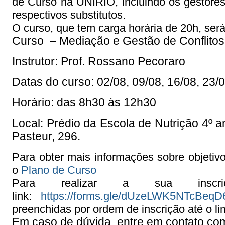
de Curso na UNIRIO, incluindo os gest
respectivos substitutos.
O curso, que tem carga horária de 20h, será
Curso – Mediação e Gestão de Conflito
Instrutor: Prof. Rossano Pecoraro
Datas do curso: 02/08, 09/08, 16/08, 23/
Horário: das 8h30 às 12h30
Local: Prédio da Escola de Nutrição 4º a
Pasteur, 296.
Para obter mais informações sobre objetivo
o
Plano de Curso
Para realizar a sua inscri
l
ink:
https://forms.gle/dUzeLWK5NTcBeqD
preenchidas por ordem de inscrição até o li
Em caso de dúvida, entre em contato c