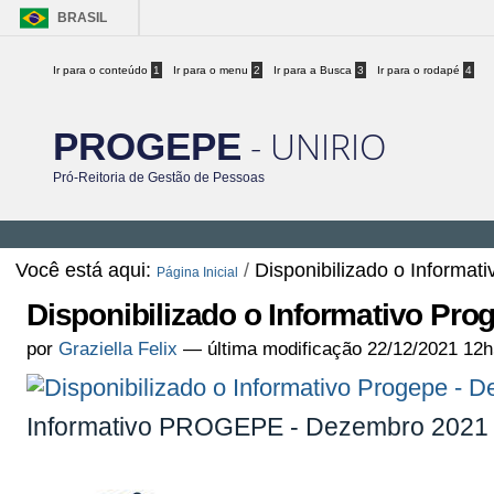
BRASIL
Ir para o conteúdo
1
Ir para o menu
2
Ir para a Busca
3
Ir para o rodapé
4
- UNIRIO
PROGEPE
Pró-Reitoria de Gestão de Pessoas
Você está aqui:
/
Disponibilizado o Informa
Página Inicial
Disponibilizado o Informativo Pr
por
Graziella Felix
—
última modificação
22/12/2021 12h
Informativo PROGEPE - Dezembro 2021 -