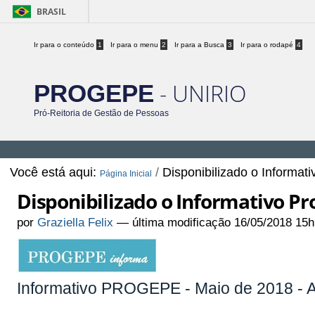
BRASIL
Ir para o conteúdo
1
Ir para o menu
2
Ir para a Busca
3
Ir para o rodapé
4
- UNIRIO
PROGEPE
Pró-Reitoria de Gestão de Pessoas
Você está aqui:
/
Disponibilizado o Informat
Página Inicial
Disponibilizado o Informativo Pr
por
Graziella Felix
—
última modificação
16/05/2018 15h
Informativo PROGEPE - Maio de 2018 - A