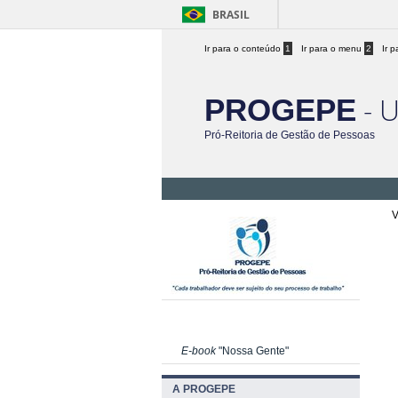
BRASIL
Ir para o conteúdo
1
Ir para o menu
2
Ir 
- 
PROGEPE
Pró-Reitoria de Gestão de Pessoas
V
E-book
"Nossa Gente"
A PROGEPE