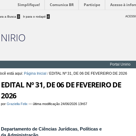
Simplifique!
Comunica BR
Participe
Acesso à info
para a Busca
3
Ir para o rodapé
4
ACESSI
UNIRIO
Portal Unirio
ocê está aqui:
Página Inicial
/
EDITAL Nº 31, DE 06 DE FEVEREIRO DE 2026
EDITAL Nº 31, DE 06 DE FEVEREIRO DE
2026
por
Graziella Felix
—
última modificação
24/06/2026 13h57
Departamento de Ciências Jurídicas, Políticas e
da Administração