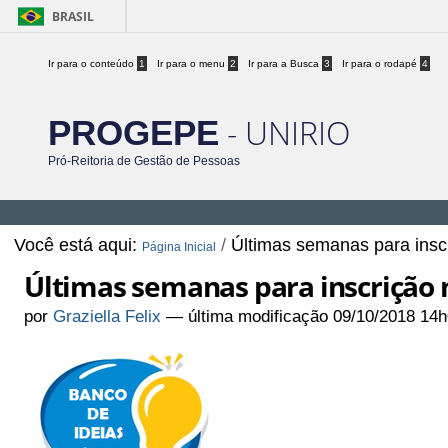
BRASIL
Ir para o conteúdo
1
Ir para o menu
2
Ir para a Busca
3
Ir para o rodapé
4
- UNIRIO
PROGEPE
Pró-Reitoria de Gestão de Pessoas
Você está aqui:
/
Últimas semanas para insc
Página Inicial
Últimas semanas para inscrição 
por
Graziella Felix
—
última modificação
09/10/2018 14h