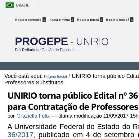
BRASIL
Ir para o conteúdo
1
Ir para o menu
2
Ir para a Busca
3
Ir para o rodapé
4
- UNIRIO
PROGEPE
Pró-Reitoria de Gestão de Pessoas
Você está aqui:
/
UNIRIO torna público Edita
Página Inicial
Professores Substitutos.
UNIRIO torna público Edital nº 36
para Contratação de Professores 
por
Graziella Felix
—
última modificação
11/09/2017 15h
A Universidade Federal do Estado do R
36/2017,
publicado em 4 de setembro d