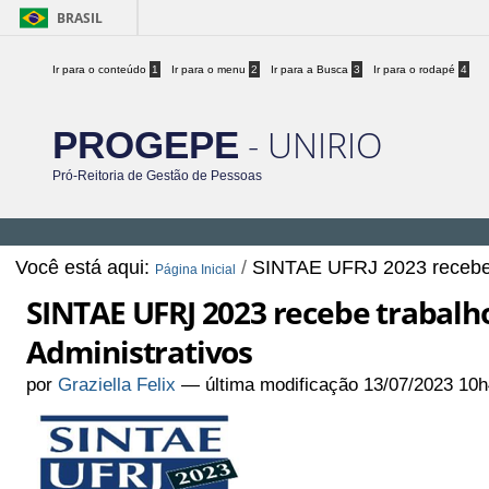
BRASIL
Ir para o conteúdo
1
Ir para o menu
2
Ir para a Busca
3
Ir para o rodapé
4
- UNIRIO
PROGEPE
Pró-Reitoria de Gestão de Pessoas
Você está aqui:
/
SINTAE UFRJ 2023 recebe t
Página Inicial
SINTAE UFRJ 2023 recebe trabalho
Administrativos
por
Graziella Felix
—
última modificação
13/07/2023 10h