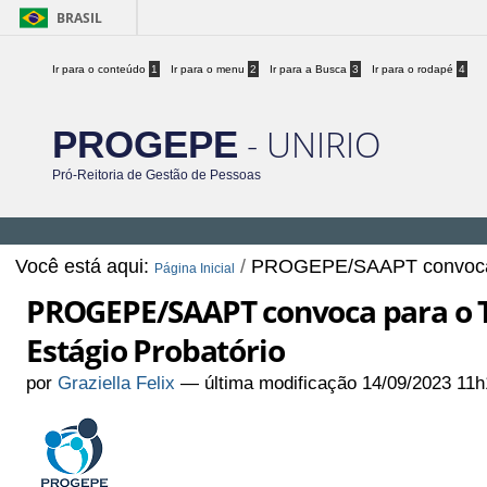
BRASIL
Ir para o conteúdo
1
Ir para o menu
2
Ir para a Busca
3
Ir para o rodapé
4
- UNIRIO
PROGEPE
Pró-Reitoria de Gestão de Pessoas
Você está aqui:
/
PROGEPE/SAAPT convoca pa
Página Inicial
PROGEPE/SAAPT convoca para o T
Estágio Probatório
por
Graziella Felix
—
última modificação
14/09/2023 11h