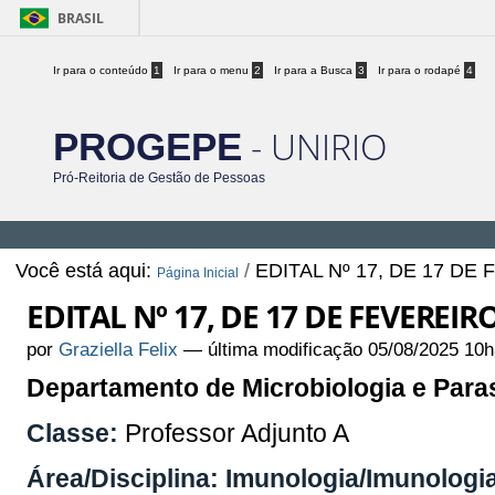
BRASIL
Ir para o conteúdo
1
Ir para o menu
2
Ir para a Busca
3
Ir para o rodapé
4
- UNIRIO
PROGEPE
Pró-Reitoria de Gestão de Pessoas
Você está aqui:
/
EDITAL Nº 17, DE 17 DE
Página Inicial
EDITAL Nº 17, DE 17 DE FEVEREIR
por
Graziella Felix
—
última modificação
05/08/2025 10h
Departamento de Microbiologia e Paras
Classe:
Professor Adjunto A
Área/Disciplina: Imunologia/Imunologi