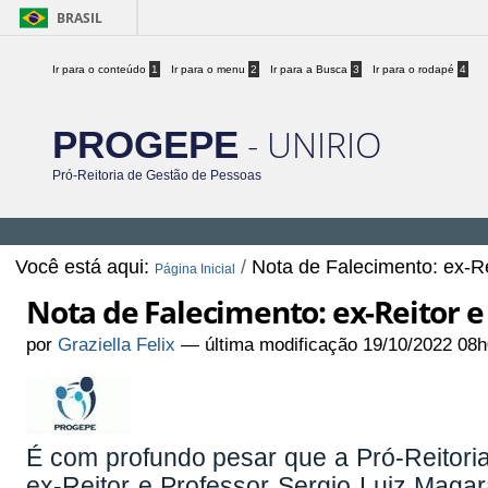
BRASIL
Ir para o conteúdo
1
Ir para o menu
2
Ir para a Busca
3
Ir para o rodapé
4
- UNIRIO
PROGEPE
Pró-Reitoria de Gestão de Pessoas
Você está aqui:
/
Nota de Falecimento: ex-Re
Página Inicial
Nota de Falecimento: ex-Reitor e
por
Graziella Felix
—
última modificação
19/10/2022 08h
É com profundo pesar que a Pró-Reitori
ex-Reitor e Professor Sergio Luiz Magarã