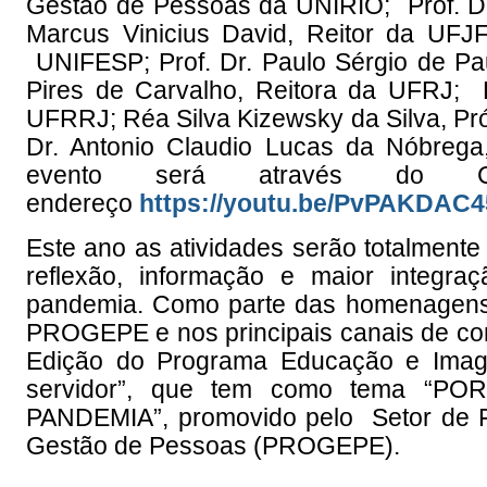
Gestão de Pessoas da UNIRIO;
Prof. D
Marcus Vinicius David, Reitor da
UFJ
UNIFESP;
Prof. Dr. Paulo Sérgio de P
Pires de Carvalho, Reitora da
UFRJ;
P
UFRRJ
;
Réa Silva Kizewsky da Silva,
Pró
Dr. Antonio Claudio Lucas da Nóbrega
evento será através do
endereço
https://youtu.be/PvPAKDAC
Este ano as atividades serão totalment
reflexão, informação e maior integra
pandemia. Como parte das homenagens s
PROGEPE e nos principais canais de co
Edição do Programa Educação e Image
servidor”, que tem como tema 
PANDEMIA”, promovido pelo Setor de F
Gestão de Pessoas (PROGEPE).