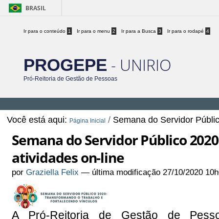
BRASIL
Ir para o conteúdo
1
Ir para o menu
2
Ir para a Busca
3
Ir para o rodapé
4
- UNIRIO
PROGEPE
Pró-Reitoria de Gestão de Pessoas
Você está aqui:
/
Semana do Servidor Público
Página Inicial
Semana do Servidor Público 2020
atividades on-line
por
Graziella Felix
—
última modificação
27/10/2020 10h
A Pró-Reitoria de Gestão de Pes