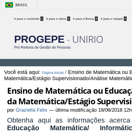
BRASIL
Ir para o conteúdo
1
Ir para o menu
2
Ir para a Busca
3
Ir para o rodapé
4
- UNIRIO
PROGEPE
Pró-Reitoria de Gestão de Pessoas
Você está aqui:
/
Ensino de Matemática ou E
Página Inicial
Matemática/Estágio Supervisionado/Análise Matemáti
Ensino de Matemática ou Educaç
da Matemática/Estágio Supervis
por
Graziella Felix
—
última modificação
18/06/2018 12h
Obtenha aqui as informações acerc
Educação Matemática/ Informát