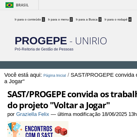
BRASIL
Ir para o conteúdo
1
Ir para o menu
2
Ir para a Busca
3
Ir para o rodapé
4
- UNIRIO
PROGEPE
Pró-Reitoria de Gestão de Pessoas
Você está aqui:
/
SAST/PROGEPE convida os t
Página Inicial
a Jogar"
SAST/PROGEPE convida os trabal
do projeto "Voltar a Jogar"
por
Graziella Felix
—
última modificação
18/06/2025 13h