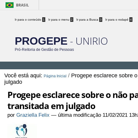
BRASIL
Ir para o conteúdo
1
Ir para o menu
2
Ir para a Busca
3
Ir para o rodapé
4
- UNIRIO
PROGEPE
Pró-Reitoria de Gestão de Pessoas
Você está aqui:
/
Progepe esclarece sobre o
Página Inicial
julgado
Progepe esclarece sobre o não pa
transitada em julgado
por
Graziella Felix
—
última modificação
11/02/2021 13h