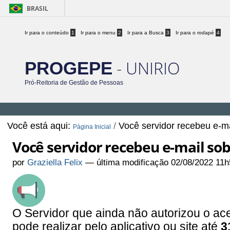
BRASIL
Ir para o conteúdo
1
Ir para o menu
2
Ir para a Busca
3
Ir para o rodapé
4
- UNIRIO
PROGEPE
Pró-Reitoria de Gestão de Pessoas
Você está aqui:
/
Você servidor recebeu e-ma
Página Inicial
Você servidor recebeu e-mail sob
por
Graziella Felix
—
última modificação
02/08/2022 11h
O Servidor que ainda não autorizou o 
pode realizar pelo aplicativo ou site até
3