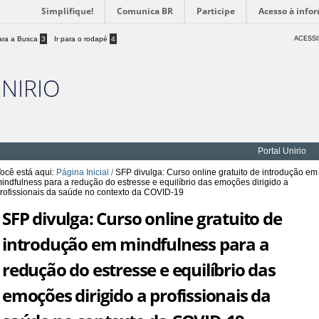
Simplifique!
Comunica BR
Participe
Acesso à info
para a Busca
3
Ir para o rodapé
4
ACESSI
UNIRIO
Portal Unirio
ocê está aqui:
Página Inicial
/
SFP divulga: Curso online gratuito de introdução em
indfulness para a redução do estresse e equilíbrio das emoções dirigido a
rofissionais da saúde no contexto da COVID-19
SFP divulga: Curso online gratuito de
introdução em mindfulness para a
redução do estresse e equilíbrio das
emoções dirigido a profissionais da