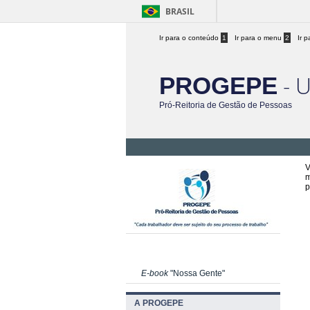
BRASIL
Ir para o conteúdo
1
Ir para o menu
2
Ir 
- 
PROGEPE
Pró-Reitoria de Gestão de Pessoas
V
m
p
E-book
"Nossa Gente"
A PROGEPE