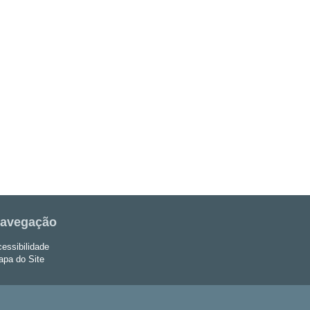
avegação
essibilidade
pa do Site