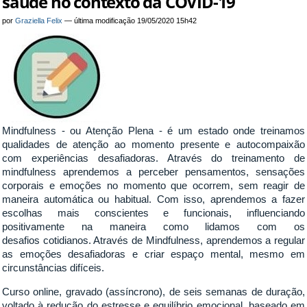
saúde no contexto da COVID-19
por
Graziella Felix
—
última modificação
19/05/2020 15h42
Mindfulness - ou Atenção Plena - é um estado onde treinamos
qualidades de atenção ao momento presente e autocompaixão
com experiências desafiadoras. Através do treinamento de
mindfulness aprendemos a perceber pensamentos, sensações
corporais e emoções no momento que ocorrem, sem reagir de
maneira automática ou habitual. Com isso, aprendemos a fazer
escolhas mais conscientes e funcionais, influenciando
positivamente na maneira como lidamos com os
desafios cotidianos. Através de Mindfulness, aprendemos a regular
as emoções desafiadoras e criar espaço mental, mesmo em
circunstâncias difíceis.
Curso online, gravado (assíncrono), de seis semanas de duração,
voltado à redução do estresse e equilíbrio emocional, baseado em